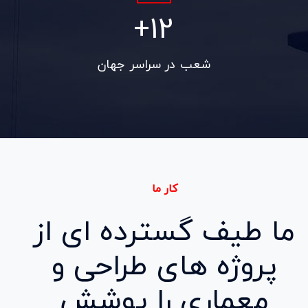
+
17
شعب در سراسر جهان
کار ما
ما طیف گسترده ای از
پروژه های
طراحی
و
معماری
را پوشش