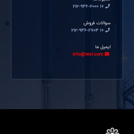
+1 212-946-2000
سوالات فروش
+1 212-946-2704
ایمیل ما
info@test.com