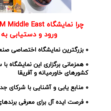
ورود و دستیابی به 
۰ بزرگترین نمایشگاه اختصاصی صنعت شیرینی و اسنک در منطقه
کشورهای خاورمیانه و آفریقا
۰ منابع یابی و آشنایی با شرکای جدید شامل Carrefour, Dubai Duty Free, Jumeirah Hotel Group, Waitrose
۰ فرصت ایده آل برای معرفی برندهای ایرانی در بازارهای متفاوت منطقه ای