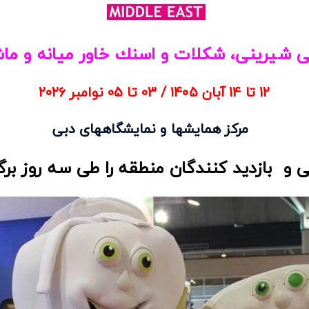
شيرينی، شكلات و اسنك خاور ميانه و ماش
12 تا 14 آبان ۱۴۰5 / 03 تا 05 نوامبر ۲۰۲6
مرکز همایشها و نمایشگاههای دبی