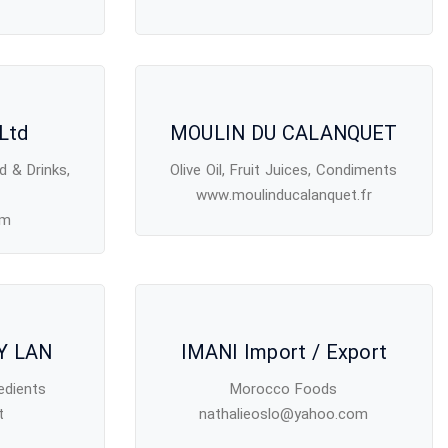
 Ltd
MOULIN DU CALANQUET
d & Drinks,
Olive Oil, Fruit Juices, Condiments
www.moulinducalanquet.fr
om
Y LAN
IMANI Import / Export
edients
Morocco Foods
t
nathalieoslo@yahoo.com