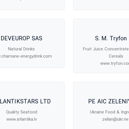
DEVEUROP SAS
S. M. Tryfon
Natural Drinks
Fruit Juice Concentrate
.chamane-energydrink.com
Cereals
www.tryfon.c
LANTIKSTARS LTD
PE AIC ZELENI
Quality Seafood
Ukraine Food & Ingr
www.atlantika.lv
zellan@ukr.ne