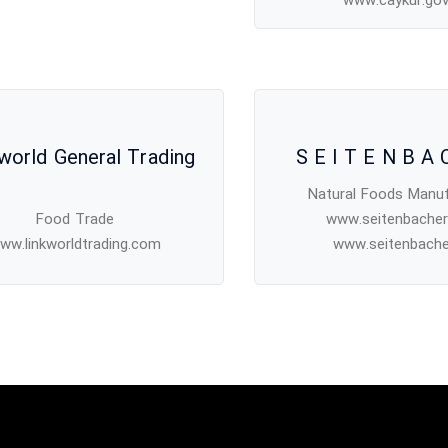
www.caykur.gov
 world General Trading
S E I T E N B A 
Natural Foods Manuf
Food Trade
www.seitenbache
ww.linkworldtrading.com
www.seitenbache