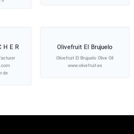
.tr
C H E R
Olivefruit El Brujuelo
acturer
Olivefruit El Brujuelo Olive Oíl
r.com
www.olivefruit.es
r.de