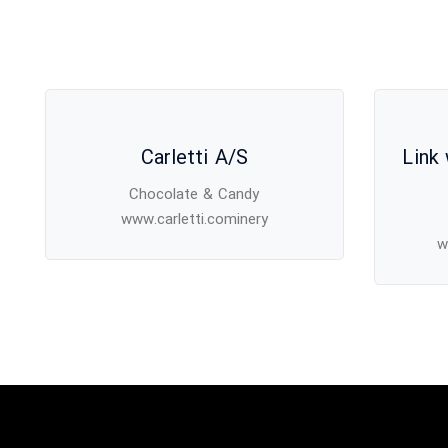
Carletti A/S
Link
Chocolate & Candy
www.carletti.cominery
w