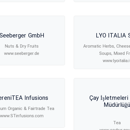
Seeberger GmbH
LYO ITALIA 
Nuts & Dry Fruits
Aromatic Herbs, Cheese
www.seeberger.de
Soups, Mixed Fr
www.lyoitalia.i
ereniTEA Infusions
Çay İşletmeleri
Müdürlüğ
um Organic & Fairtrade Tea
www.STinfusions.com
Tea